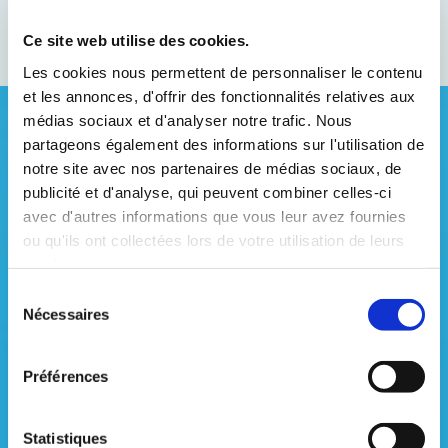
Contactez-nous
Ce site web utilise des cookies.
Les cookies nous permettent de personnaliser le contenu
et les annonces, d'offrir des fonctionnalités relatives aux
médias sociaux et d'analyser notre trafic. Nous
L'optimisation de vos procédés
partageons également des informations sur l'utilisation de
notre site avec nos partenaires de médias sociaux, de
Notre expérience des sites d'exploitations nous
publicité et d'analyse, qui peuvent combiner celles-ci
avec d'autres informations que vous leur avez fournies
permet d'optimiser vos process d'injections de
ou qu'ils ont collectées lors de votre utilisation de leurs
chlore et de régulation :
services.
Sélection
Analyse de vos projets avenirs ou vos installations
Nécessaires
du
existantes de chloration
consentement
Préférences
Proposition d'optimisation du process de
chloration
Statistiques