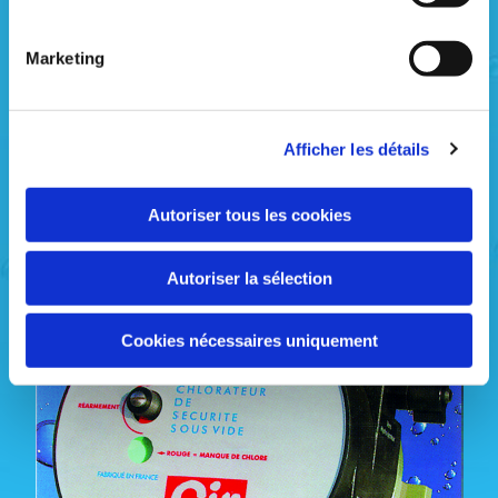
Aide sur le choix du procédé le plus adapté :
injection fixe, multi-injections, régulation en
Marketing
fonction d'une analyse de chlore, d'un débit d'eau
ou des deux paramètres couplés.
Afficher les détails
Equipement de stérilisation
Autoriser tous les cookies
Autoriser la sélection
Cookies nécessaires uniquement